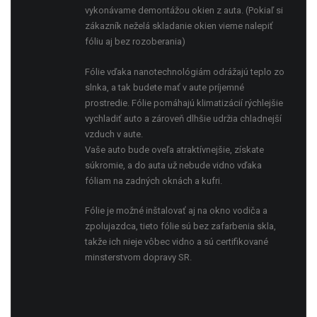
vykonávame demontážou okien z auta. (Pokiaľ si
zákazník neželá skladanie okien vieme nalepiť
fóliu aj bez rozoberania)
Fólie vďaka nanotechnológiám odrážajú teplo zo
slnka, a tak budete mať v aute príjemné
prostredie. Fólie pomáhajú klimatizácií rýchlejšie
vychladiť auto a zároveň dlhšie udržia chladnejší
vzduch v aute.
Vaše auto bude oveľa atraktívnejšie, získate
súkromie, a do auta už nebude vidno vďaka
fóliam na zadných oknách a kufri.
Fólie je možné inštalovať aj na okno vodiča a
zpolujazdca, tieto fólie sú bez zafarbenia skla,
takže ich nieje vôbec vidno a sú certifikované
minsterstvom dopravy SR.