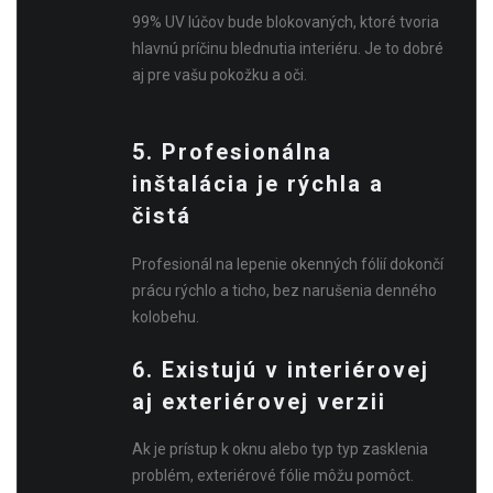
99% UV lúčov bude blokovaných, ktoré tvoria
hlavnú príčinu blednutia interiéru. Je to dobré
aj pre vašu pokožku a oči.
5. Profesionálna
inštalácia je rýchla a
čistá
Profesionál na lepenie okenných fólií dokončí
prácu rýchlo a ticho, bez narušenia denného
kolobehu.
6. Existujú v interiérovej
aj exteriérovej verzii
Ak je prístup k oknu alebo typ typ zasklenia
problém, exteriérové fólie môžu pomôct.