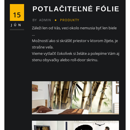
POTLAČITEĽNÉ FÓLIE
15
BY
ADMIN
PRODUKTY
JÚN
Záleži len od Vás, veci okolo nemusia byť len biele
…
Možností ako si skrášliť priestor v ktorom žijete, je
strašne veľa.
Vieme vytlačiť čokoľvek si želáte a polepíme Vám aj
stenu obyvačky alebo roll-door skrinu.