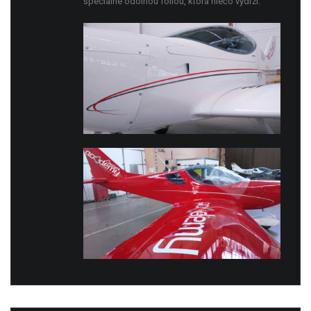
špeciálne odolnou fóliou, ktorá niečo vydrží.