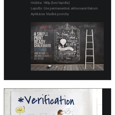
Hrúbka: 180μ (bez lepidla)
Lepidlo: číre permanentné; aktivované tlakom
Aplikácia: hladké povrchy