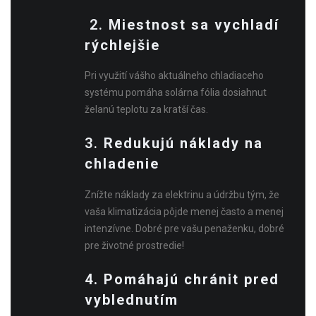
2.
Miestnost sa vychladí
rýchlejšie
Pri využití vášho aktuálneho chladiaceho
systému pomáha solárna fólia dosiahnut
želanú teplotu za kratší čas.
3.
Redukujú náklady na
chladenie
Znížte náklady za elektrinu a údržbu tým, že
vaša klimatizácia pôjde menej často a menej
intenzívne. Dobré pre vašu penaženku, dobré
pre životné prostredie!
4. Pomáhajú chránit pred
vyblednutím