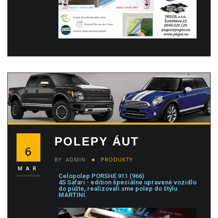
POLEPY ÁUT
6
BY
ADMIN
PRODUKTY
MAR
Celopolep PORSHE 911 (966)
4S Safari - edition špeciálne upravené vozidlo
do púšte, realizovali sme polep do štýlu
MARTINI.