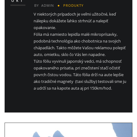
OKT
BY
ADMIN
PRODUKTY
V niektorých prípadoch je veľmi užitočné, keď
nálepku dokážete ľahko strhnúť a nalepiť
opakovanie.
Fólia má namiesto lepidla malé mikroprísavky,
podobná technológia ako chobotnica na svojich
chápadlách. Takto môžete Vašou reklamou polepiť
auto, omietku, sklo čo Vás len napadne.
Túto fóliu vyvinuli japonský vedci, má schopnosť
opakovaného prisatia, pri znečistení stačí očistiť
povrch čistou vodou. Táto fólia drží na aute lepšie
ako tradičné magnety (taxi služby) testovali sme ju
a udrží sa na kapote auta aj pri 150km/hod.