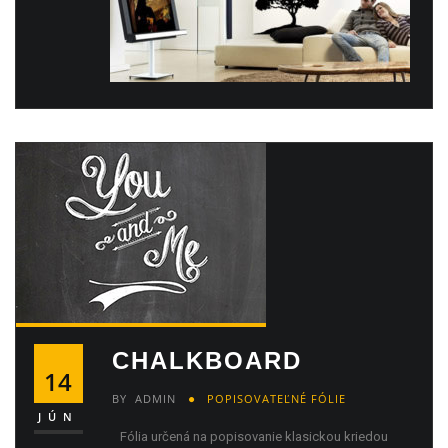
CHALKBOARD
14
BY
ADMIN
POPISOVATEĽNÉ FÓLIE
JÚN
Fólia určená na popisovanie klasickou kriedou