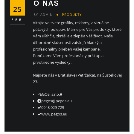
O NÁS
25
BY
ADMIN
PRODUKTY
FEB
Vitajte vo svete grafiky, reklamy, a vizuálne
pútavých polepov. Máme pre Vás produkty, ktoré
Vám uľahčia, zkrášlia a zlepšia Váš život. Naše
dlhoročné skúsenosti zaisťujú hladký a
profesionálny priebeh vašej kampane.
Ponúkame Vám profesionálny prístup a
prvotriedne výsledky.
Nájdete nás v Bratislave (Petržalka), na Šustekovej
23.
PEGOS, s.r.o.
pegos@pegos.eu
0948 029 729
www.pegos.eu