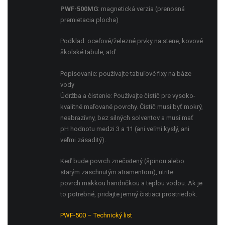
PWF-500MG
: magnetická verzia (prenosná
premietacia plocha)
Podklad: oceľové/železné prvky na stene, kovové
školské tabule, atď.
Popisovanie: používajte tabuľové fixy na báze
vody
Údržba a čistenie: Používajte čistič pre vysoko-
kvalitné maľované povrchy. Čistič musí byť mokrý,
neabrazívny, bez silných solventov a musí mať
pH hodnotu medzi 3 a 11 (ani veľmi kyslý, ani
veľmi zásaditý).
Keď bude povrch znečistený (špinou alebo
starým zaschnutým atramentom), utrite
povrch mäkkou handričkou a teplou vodou. Ak je
to potrebné, pridajte jemný čistiaci prostriedok.
PWF-500 – Technický list