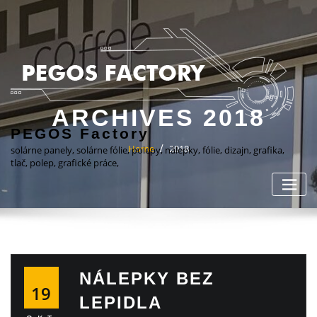
ARCHIVES 2018
PEGOS Factory
Home
2018
solárne panely, solárne fólie, polepy, nálepky, fólie, dizajn, grafika,
tlač, polep, grafické práce,
NÁLEPKY BEZ
19
LEPIDLA