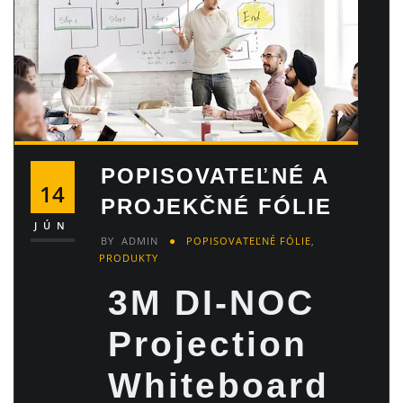
POPISOVATEĽNÉ A
14
PROJEKČNÉ FÓLIE
JÚN
BY
ADMIN
POPISOVATEĽNÉ FÓLIE
,
PRODUKTY
3M DI-NOC
Projection
Whiteboard