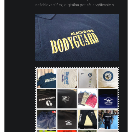
nažehlovací flex, digitálna potlač, a vyšívanie.s