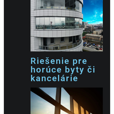
Riešenie pre
horúce byty či
kancelárie