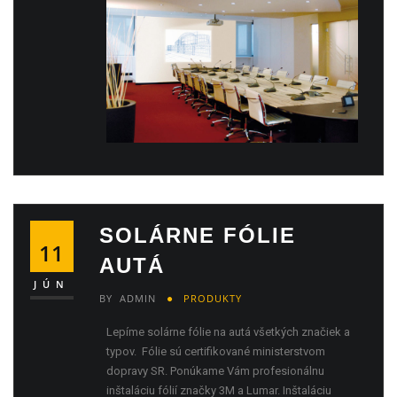
SOLÁRNE FÓLIE
11
AUTÁ
JÚN
BY
ADMIN
PRODUKTY
Lepíme solárne fólie na autá všetkých značiek a
typov. Fólie sú certifikované ministerstvom
dopravy SR. Ponúkame Vám profesionálnu
inštaláciu fólií značky 3M a Lumar. Inštaláciu