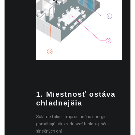
1. Miestnosť ostáva
chladnejšia
Solárne fólie filtrujú selnečnú energiu,
pomáhajú tak zreduovať teplotu počas
slnečných dní.