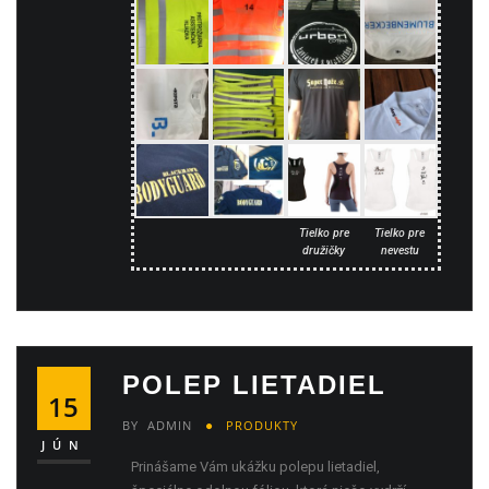
Tielko pre
Tielko pre
družičky
nevestu
POLEP LIETADIEL
15
BY
ADMIN
PRODUKTY
JÚN
Prinášame Vám ukážku polepu lietadiel,