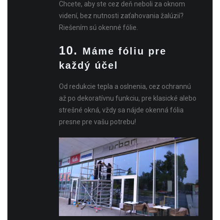
Chcete, aby ste cez deň neboli za oknom
videní, bez nutnosti zaťahovania žalúzií?
Riešením sú okenné fólie.
10.
Máme fóliu pre
každý účel
Od redukcie tepla a oslnenia, cez ochrannú
až po dekoratívnu funkciu, pre klasické alebo
strešné okná, vždy sa nájde okenná fólia
presne pre vašu potrebu!