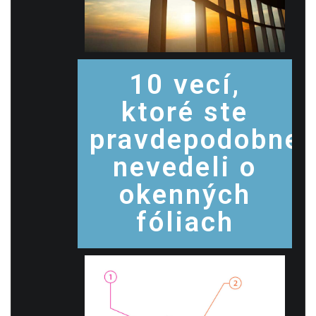
10 vecí,
ktoré ste
pravdepodobne
nevedeli o
okenných
fóliach