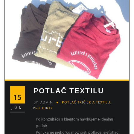
POTLAČ TEXTILU
15
BY
ADMIN
POTLAČ TRIČIEK A TEXTILU
,
JÚN
PRODUKTY
Po konzultácií s klientom navrhujeme ideálnu
potlač.
Ponúkame niekoľko možností potlače: sieťotlač,