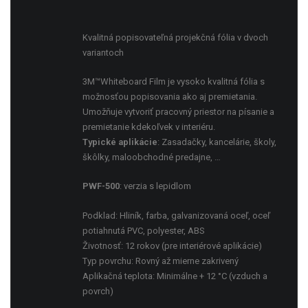
Kvalitná popisovateľná projekčná fólia v dvoch
variantoch
3M™Whiteboard Film je vysoko kvalitná fólia s
možnosťou popisovania ako aj premietania.
Umožňuje vytvoriť pracovný priestor na písanie a
premietanie kdekoľvek v interiéru.
Typické aplikácie
: Zasadačky, kancelárie, školy,
škôlky, maloobchodné predajne, …
PWF-500
: verzia s lepidlom
Podklad: Hliník, farba, galvanizovaná oceľ, oceľ
potiahnutá PVC, polyester, ABS
Životnosť: 12 rokov (pre interiérové aplikácie)
Typ povrchu: Rovný až mierne zakrivený
Aplikačná teplota: Minimálne + 12 °C (vzduch a
povrch)