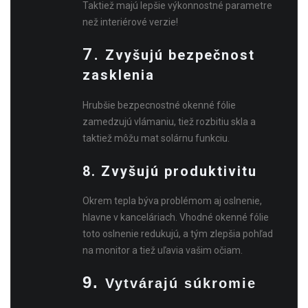
Taktiež majú lepšie výkonnostné parametre
než interiérové verzie!
7.
Zvyšujú bezpečnost
zasklenia
Hrubšie bezpecnostné okenné fólie
zamedzujú vlámaniu, tiež rozbitiu skla a
taktiež môžu mat solárnu funkciu.
8. Zvyšujú produktivitu
Okrem tepla býva problémom aj oslnenie,
hlavne v kanceláriach. Vhodné okenné fólie
toto oslnenie redukujú, a tým zlepšia pohľad
na monitor a tiež uľavia vašim očiam.
9.
Vytvárajú súkromie