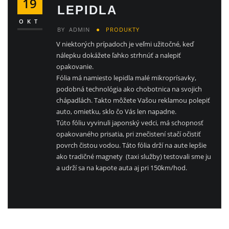
19
LEPIDLA
OKT
BY
ADMIN
PRODUKTY
V niektorých prípadoch je veľmi užitočné, keď
nálepku dokážete ľahko strhnúť a nalepiť
opakovanie.
Fólia má namiesto lepidla malé mikroprísavky,
podobná technológia ako chobotnica na svojich
chápadlách. Takto môžete Vašou reklamou polepiť
auto, omietku, sklo čo Vás len napadne.
Túto fóliu vyvinuli japonský vedci, má schopnosť
opakovaného prisatia, pri znečistení stačí očistiť
povrch čistou vodou. Táto fólia drží na aute lepšie
ako tradičné magnety (taxi služby) testovali sme ju
a udrží sa na kapote auta aj pri 150km/hod.