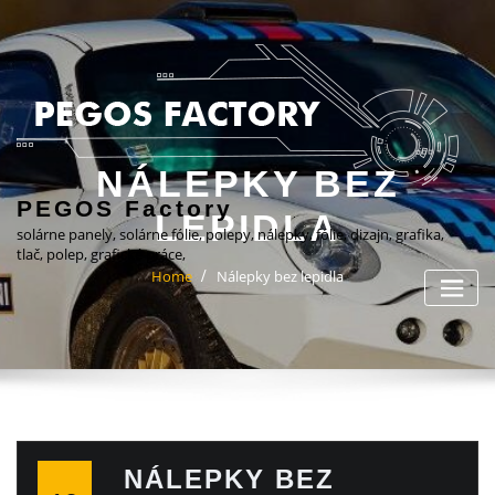
Skip
to
content
NÁLEPKY BEZ
PEGOS Factory
LEPIDLA
solárne panely, solárne fólie, polepy, nálepky, fólie, dizajn, grafika,
tlač, polep, grafické práce,
Home
Nálepky bez lepidla
NÁLEPKY BEZ