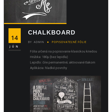
CHALKBOARD
14
BY
ADMIN
POPISOVATEĽNÉ FÓLIE
JÚN
Fólia určená na popisovanie klasickou kriedou
Hrúbka: 180μ (bez lepidla)
Lepidlo: číre permanentné; aktivované tlakom
Aplikácia: hladké povrchy