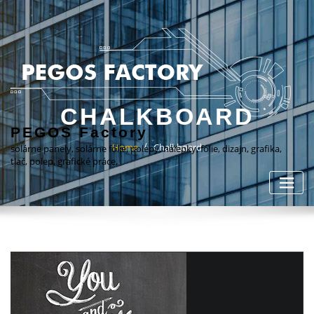
CHALKBOARD
PEGOS Factory
Home
Chalkboard
solárne panely, solárne fólie, polepy, nálepky, fólie, dizajn, grafika,
tlač, polep, grafické práce,