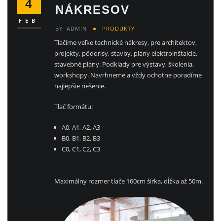
4
NÁKRESOV
FEB
BY
ADMIN
PRODUKTY
Tlačíme veľke technické nákresy, pre architektov,
projekty, pôdorisy, stavby, plány elektroinštalcie,
stavebné plány. Podklady pre výstavy, školenia,
workshopy. Navrhneme a vždy ochotne poradíme
najlepšie riešenie.
Tlač formátu:
A0, A1, A2, A3
B0, B1, B2, B3
C0, C1, C2, C3
Maximálny rozmer tlače 160cm šírka, dĺžka až 50m.