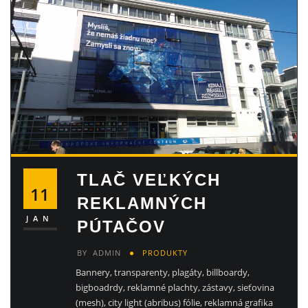
TLAČ VEĽKÝCH
11
REKLAMNÝCH
JAN
PÚTAČOV
BY
ADMIN
PRODUKTY
Bannery, transparenty, plagáty, billboardy,
bigboadrdy, reklamné plachty, zástavy, sieťovina
(mesh), city light (abribus) fólie, reklamná grafika