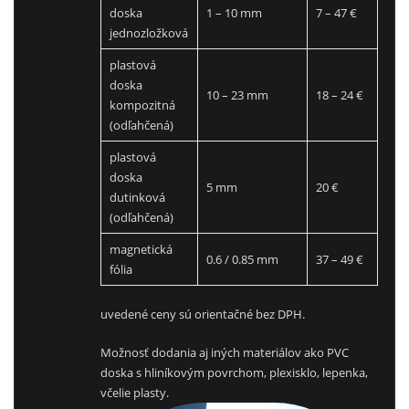
doska
1 – 10 mm
7 – 47 €
jednozložková
plastová
doska
10 – 23 mm
18 – 24 €
kompozitná
(odľahčená)
plastová
doska
5 mm
20 €
dutinková
(odľahčená)
magnetická
0.6 / 0.85 mm
37 – 49 €
fólia
uvedené ceny sú orientačné bez DPH.
Možnosť dodania aj iných materiálov ako PVC
doska s hliníkovým povrchom, plexisklo, lepenka,
včelie plasty.