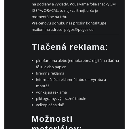
na podlahy a výklady. Používame fólie značky 3M,
IGEPA, ORACAL, to najkvalitnejšie, čo je
momentálne na trhu.
Pre cenovú ponuku nás prosím kontaktujte
mailom na adresu: pegos@pegos.eu
Tlačená reklama:
plnofarebná alebo jednofarebná digitálna tlač na
fóliu alebo papier
firemná reklama
informačné a reklamné tabule – výroba a
montáž
vonkajšia reklama
piktogramy, výstražné tabule
veľkoplošná tlač
Možnosti