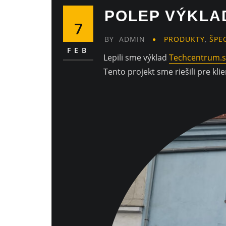
POLEP VÝKLA
7
BY
ADMIN
PRODUKTY
,
ŠPE
FEB
Lepili sme výklad
Techcentrum.s
Tento projekt sme riešili pre kli