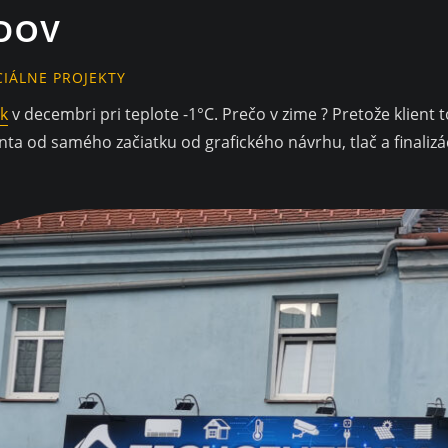
DOV
CIÁLNE PROJEKTY
k
v decembri pri teplote -1°C. Prečo v zime ? Pretože klient t
enta od samého začiatku od grafického návrhu, tlač a finalizá