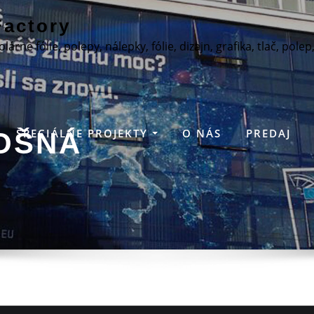
actory
lárne fólie, polepy, nálepky, fólie, dizajn, grafika, tlač, polep
ŠPECIÁLNE PROJEKTY
O NÁS
PREDAJ
OŠNÁ