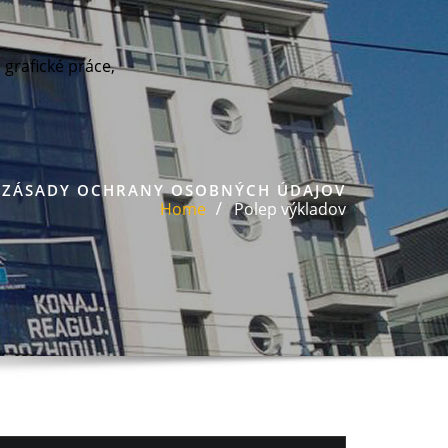
, grafické práce,
ZÁSADY OCHRANY OSOBNÝCH ÚDAJOV
Home
Polep výkladov