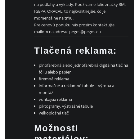
na podlahy a výklady. Používame fólie značky 3M,
IGEPA, ORACAL, to najkvalitnejšie, čo je
momentálne na trhu.
Pre cenovú ponuku nás prosím kontaktujte
mailom na adresu: pegos@pegos.eu
Tlačená reklama:
plnofarebná alebo jednofarebná digitálna tlač na
fóliu alebo papier
firemná reklama
informačné a reklamné tabule – výroba a
montáž
vonkajšia reklama
piktogramy, výstražné tabule
veľkoplošná tlač
Možnosti