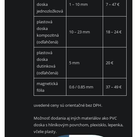
doska
1 – 10 mm
7 – 47 €
jednozložková
plastová
doska
10 – 23 mm
18 – 24 €
kompozitná
(odľahčená)
plastová
doska
5 mm
20 €
dutinková
(odľahčená)
magnetická
0.6 / 0.85 mm
37 – 49 €
fólia
uvedené ceny sú orientačné bez DPH.
Možnosť dodania aj iných materiálov ako PVC
doska s hliníkovým povrchom, plexisklo, lepenka,
včelie plasty.