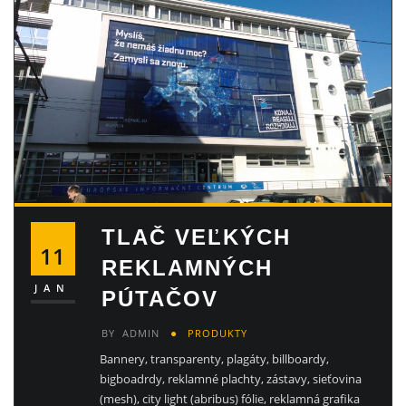
TLAČ VEĽKÝCH
11
REKLAMNÝCH
JAN
PÚTAČOV
BY
ADMIN
PRODUKTY
Bannery, transparenty, plagáty, billboardy,
bigboadrdy, reklamné plachty, zástavy, sieťovina
(mesh), city light (abribus) fólie, reklamná grafika