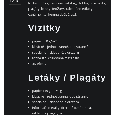
JAN
Knihy, vizitky, časopisy, katalógy, foldre, prospekty,
plagáty, letáky, brožúry, kalendáre, etikety,
oznámenia, firemné tlačivá, atď.
Vizitky
papier 350 g/m2
klasické – jednostranné, obojstranné
špeciálne – skladané, s orezom
rôzne štruktúrované materiály
3D efekty
Letáky / Plagáty
papier 115 g – 150 g
klasické – jednostranné, obojstranné
špeciálne – skladané, s orezom
informačné letáky, firemné oznámenia,
reklamné plagáty, a i.