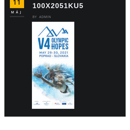
11
100X2051KU5
MÁJ
BY
ADMIN