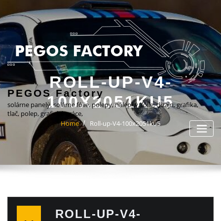
Skip
to
content
ROLL-UP-V4-
PEGOS Factory
100X2051KU5
solárne panely, solárne fólie, polepy, nálepky, fólie, dizajn, grafika,
tlač, polep, grafické práce,
Home
Roll-up-V4-100x2051ku5
ROLL-UP-V4-